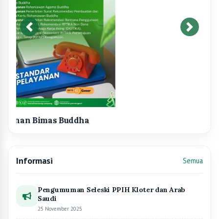
Pengumuman Seleski PPIH Kloter dan Arab
Saudi
25 November 2025
Jadwal dan Titik Lokasi Ujian Mandiri BKN pada
Seleksi Kompetensi dengan CAT untuk Seleksi
Pengadaan PPPK bagi Pelamar Tenaga Non ASN
yang Aktif Bekerja di Instansi Pemerintah
Kemenag RI 2024
03 Mei 2025
Seleksi Terbuka Calon Pimpinan Tinggi Madya
dan Pratama Perpusnas RI 2025
19 Maret 2025
Surat Edaran Sekretaris Jenderal Kementerian
Agama Nomor SE.12 Tahun 2025 tentang
Efisiensi Anggaran Kementerian Agama Tahun
2025 dan Efektivitas Pelaksanaan Tugas dan
Fungsi Kementerian Agama
10 Maret 2025