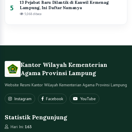
Statistik Pengunjung
Hari Ini:
163
Bulan Ini:
8172
Tahun Ini:
936205
Total:
1408746
Bimas Islam
Kristen
Katolik
Hindu
Buddha
Kontak
Jl. Cut Mutia No.27, Gulak Galik, Kec. Tlk. Betung Utara
kanwillampung@kemenag.go.id
(0721) 481533
6282164502474