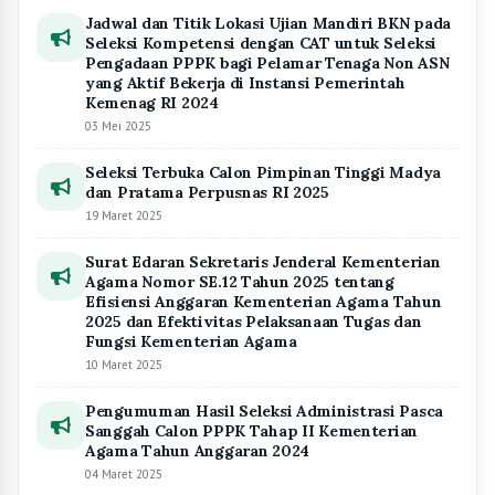
Pengumuman Hasil Seleksi Administrasi Pasca
Sanggah Calon PPPK Tahap II Kementerian
Agama Tahun Anggaran 2024
04 Maret 2025
Berita Populer
Refleksi Akhir Ramadhan, Menjadi Insan
1
yang Lebih Baik
8,144 dibaca
Sampaikan Khutbah Nikah, Kepala KUA Negeri
2
Besar Ajak Pengantin Bangun Keluarga
Berlandaskan Takwa
8,082 dibaca
Kemenag Buka Penerimaan CPNS Tahun Anggaran
3
2024, ini tahapannya
7,076 dibaca