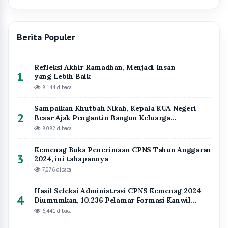
Hasil Seleksi Administrasi CPNS Kemenag 2024
4
Diumumkan, 10.236 Pelamar Formasi Kanwil
Kemenag Lampung Dinyatakan Lolos Seleksi
6,441 dibaca
13 Pejabat Baru Dilantik di Kanwil Kemenag
5
Lampung, Ini Daftar Namanya
5,068 dibaca
Kantor Wilayah Kementerian
Agama Provinsi Lampung
Website Resmi Kantor Wilayah Kementerian Agama Provinsi Lampung
Instagram
Facebook
YouTube