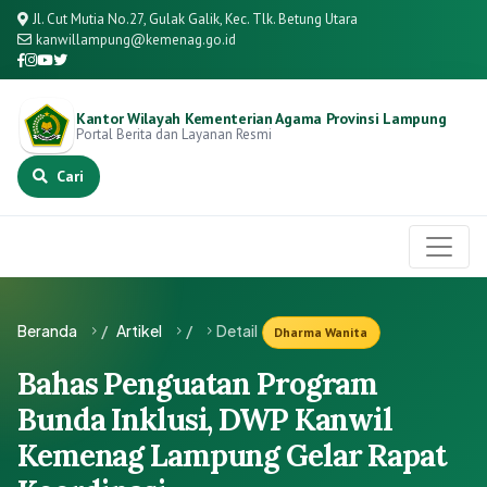
Jl. Cut Mutia No.27, Gulak Galik, Kec. Tlk. Betung Utara
kanwillampung@kemenag.go.id
Kantor Wilayah Kementerian Agama Provinsi Lampung
Portal Berita dan Layanan Resmi
Cari
Beranda
/
Artikel
/
Detail
Dharma Wanita
Bahas Penguatan Program
Bunda Inklusi, DWP Kanwil
Kemenag Lampung Gelar Rapat