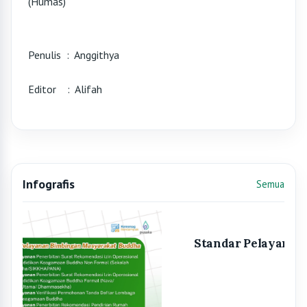
(Humas)
Penulis : Anggithya
Editor : Alifah
Infografis
Semua
Infografis sebelumnya
Infografis
Standar Pelayanan Bimas Kristen
Informasi
Semua