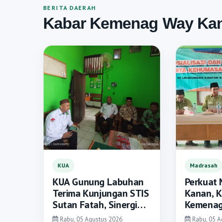
BERITA DAERAH
Kabar Kemenag Way Ka
KUA
Madrasah
KUA Gunung Labuhan
Perkuat 
Terima Kunjungan STIS
Kanan, 
Sutan Fatah, Sinergi
Kemenag
Tingkatkan
Pilar Pe
Rabu, 05 Agustus 2026
Rabu, 05 A