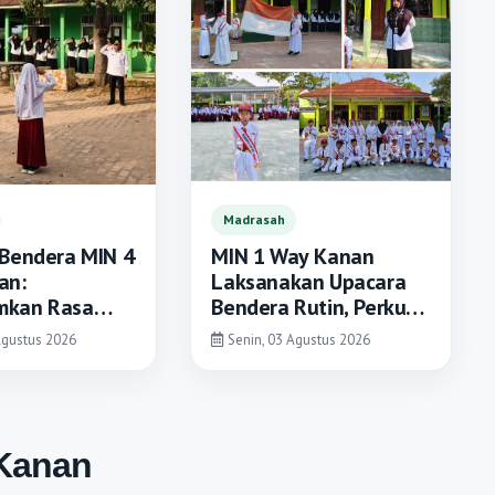
Madrasah
Bendera MIN 4
MIN 1 Way Kanan
an:
Laksanakan Upacara
kan Rasa
Bendera Rutin, Perkuat
tas Nikmat
Disiplin dan Karakter
Agustus 2026
Senin, 03 Agustus 2026
n Kebersamaan
Peserta Didik
Kanan