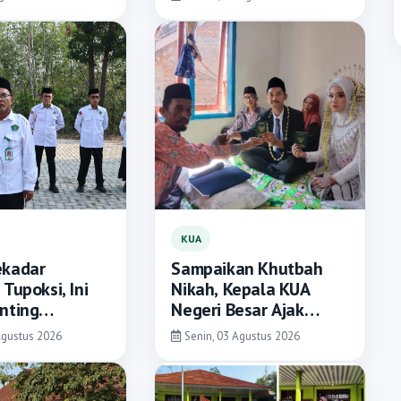
KUA
ekadar
Sampaikan Khutbah
Tupoksi, Ini
Nikah, Kepala KUA
nting
Negeri Besar Ajak
n untuk ASN
Pengantin Bangun
Agustus 2026
Senin, 03 Agustus 2026
 Way Kanan
Keluarga Berlandaskan
Takwa