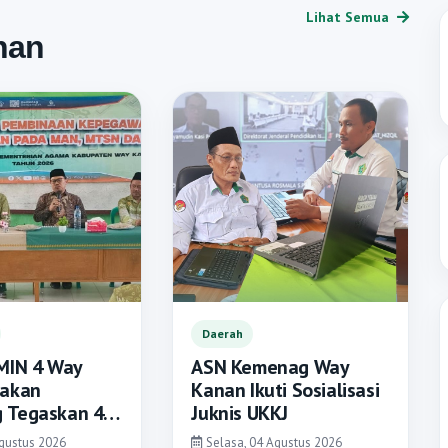
Lihat Semua
nan
Daerah
MIN 4 Way
ASN Kemenag Way
Kakan
Kanan Ikuti Sosialisasi
 Tegaskan 4
Juknis UKKJ
mbinaan
gustus 2026
Selasa, 04 Agustus 2026