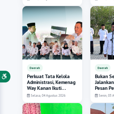
Kompetensi Mahasiswa
PPL
Daerah
Daerah
Perkuat Tata Kelola
Bukan S
Administrasi, Kemenag
Jalankan 
Way Kanan Ikuti
Pesan Pe
Sosialisasi PMA
Muhlaso
Selasa, 04 Agustus 2026
Senin, 03 
tentang Tata Naskah
Kemenag
Dinas