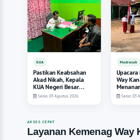
KUA
Madrasah
Pastikan Keabsahan
Upacara 
Akad Nikah, Kepala
Way Kan
KUA Negeri Besar
Menanam
Layani Ikrar Taukil Wali
Syukur a
Senin, 03 Agustus 2026
Senin, 03 
Ilmu da
AKSES CEPAT
Layanan Kemenag Way 