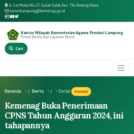
Jl. Cut Mutia No.27, Gulak Galik, Kec. Tlk. Betung Utara
kanwillampung@kemenag.go.id
Kantor Wilayah Kementerian Agama Provinsi Lampung
Portal Berita dan Layanan Resmi
Cari
Beranda
/
Berita
/
Detail
Provinsi
Kemenag Buka Penerimaan
CPNS Tahun Anggaran 2024, ini
tahapannya