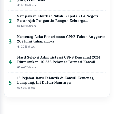
1
8,128 dibaca
Sampaikan Khutbah Nikah, Kepala KUA Negeri
2
Besar Ajak Pengantin Bangun Keluarga
Berlandaskan Takwa
8,060 dibaca
Kemenag Buka Penerimaan CPNS Tahun Anggaran
3
2024, ini tahapannya
7,063 dibaca
Hasil Seleksi Administrasi CPNS Kemenag 2024
4
Diumumkan, 10.236 Pelamar Formasi Kanwil
Kemenag Lampung Dinyatakan Lolos Seleksi
6,432 dibaca
13 Pejabat Baru Dilantik di Kanwil Kemenag
5
Lampung, Ini Daftar Namanya
5,057 dibaca