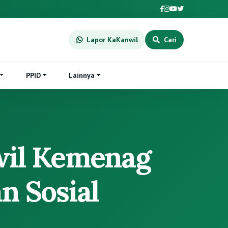
Lapor KaKanwil
Cari
PPID
Lainnya
wil Kemenag
n Sosial