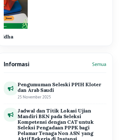
Jadwal dan Titik Lokasi Ujian
Mandiri BKN pada Seleksi
Kompetensi dengan CAT untuk
Seleksi Pengadaan PPPK bagi
Pelamar Tenaga Non ASN yang
Aktif Bekerja di Instansi
Pemerintah Kemenag RI 2024
03 Mei 2025
Seleksi Terbuka Calon Pimpinan
Tinggi Madya dan Pratama
Perpusnas RI 2025
19 Maret 2025
Surat Edaran Sekretaris Jenderal
Kementerian Agama Nomor SE.12
Tahun 2025 tentang Efisiensi
Anggaran Kementerian Agama
Tahun 2025 dan Efektivitas
Pelaksanaan Tugas dan Fungsi
Kementerian Agama
10 Maret 2025