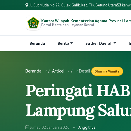
Jl. Cut Mutia No.27, Gulak Galik, Kec. Tlk. Betung Utara
kanw
Kantor Wilayah Kementerian Agama Provinsi La
Portal Berita dan Layanan Resmi
Beranda
Berita
Satker Daerah
I
Beranda
/
Artikel
/
Detail
Dharma Wanita
Peringati HA
Lampung Salur
Jumat, 02 Januari 2026
•
Anggithya