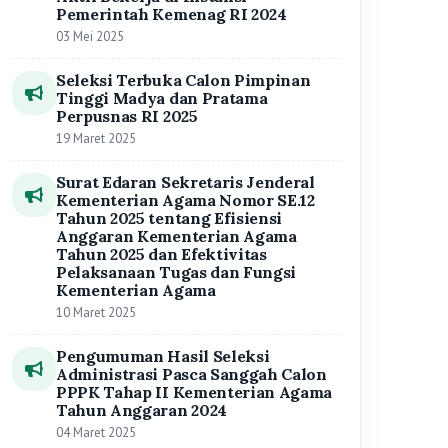
Pengumuman Hasil Seleksi
Administrasi Pasca Sanggah Calon
PPPK Tahap II Kementerian Agama
Tahun Anggaran 2024
04 Maret 2025
Berita Populer
Refleksi Akhir Ramadhan, Menjadi
1
Insan yang Lebih Baik
8,131 dibaca
Sampaikan Khutbah Nikah, Kepala
2
KUA Negeri Besar Ajak Pengantin
Bangun Keluarga Berlandaskan
8,066 dibaca
Takwa
Kemenag Buka Penerimaan CPNS
3
Tahun Anggaran 2024, ini