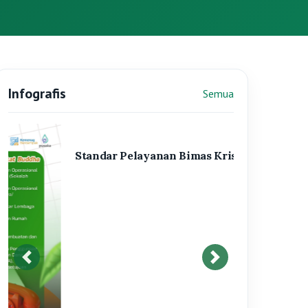
Infografis
Semua
Infografis sebelumnya
Infografis berikutnya
Standar Pelayanan Bimas Kristen
Informasi
Semua
Pengumuman Seleski PPIH Kloter
dan Arab Saudi
25 November 2025