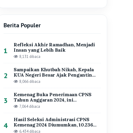
tahapannya
7,064 dibaca
Hasil Seleksi Administrasi CPNS
4
Kemenag 2024 Diumumkan, 10.236
Pelamar Formasi Kanwil Kemenag
6,434 dibaca
Lampung Dinyatakan Lolos Seleksi
13 Pejabat Baru Dilantik di Kanwil
5
Kemenag Lampung, Ini Daftar
Namanya
5,061 dibaca