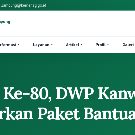
illampung@kemenag.go.id
mpung
nformasi
Layanan
Artikel
Profil
Galeri
B Ke-80, DWP Kan
kan Paket Bantua