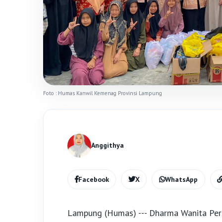
Foto : Humas Kanwil Kemenag Provinsi Lampung
Anggithya
Facebook
X
WhatsApp
Lampung (Humas) --- Dharma Wanita Per