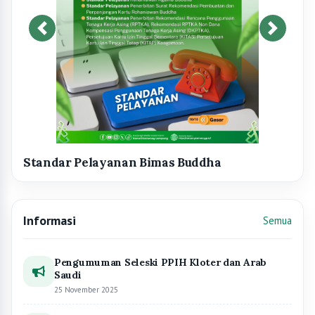
Infografis sebelumnya
Infografis
a
Informasi
Semua
Pengumuman Seleski PPIH Kloter dan Arab
Saudi
25 November 2025