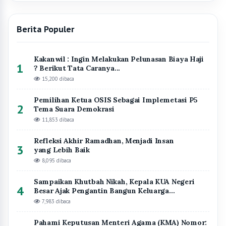
Berita Populer
Kakanwil : Ingin Melakukan Pelunasan Biaya Haji
1
? Berikut Tata Caranya...
15,200 dibaca
Pemilihan Ketua OSIS Sebagai Implemetasi P5
2
Tema Suara Demokrasi
11,853 dibaca
Refleksi Akhir Ramadhan, Menjadi Insan
3
yang Lebih Baik
8,095 dibaca
Sampaikan Khutbah Nikah, Kepala KUA Negeri
4
Besar Ajak Pengantin Bangun Keluarga
Berlandaskan Takwa
7,983 dibaca
Pahami Keputusan Menteri Agama (KMA) Nomor: