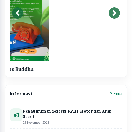
Pengumuman Seleski PPIH Kloter dan Arab
Saudi
25 November 2025
Jadwal dan Titik Lokasi Ujian Mandiri BKN pada
Seleksi Kompetensi dengan CAT untuk Seleksi
Pengadaan PPPK bagi Pelamar Tenaga Non ASN
yang Aktif Bekerja di Instansi Pemerintah
Kemenag RI 2024
03 Mei 2025
Seleksi Terbuka Calon Pimpinan Tinggi Madya
dan Pratama Perpusnas RI 2025
19 Maret 2025
Surat Edaran Sekretaris Jenderal Kementerian
Agama Nomor SE.12 Tahun 2025 tentang
Efisiensi Anggaran Kementerian Agama Tahun
2025 dan Efektivitas Pelaksanaan Tugas dan
Fungsi Kementerian Agama
10 Maret 2025