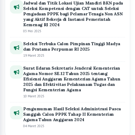
Pengumuman Hasil Seleksi Administrasi Pasca
Sanggah Calon PPPK Tahap II Kementerian
Agama Tahun Anggaran 2024
04 Maret 2025
Berita Populer
Kakanwil : Ingin Melakukan Pelunasan Biaya Haji
1
? Berikut Tata Caranya...
15,200 dibaca
Pemilihan Ketua OSIS Sebagai Implemetasi P5
2
Tema Suara Demokrasi
11,857 dibaca
Refleksi Akhir Ramadhan, Menjadi Insan
3
yang Lebih Baik
8,100 dibaca