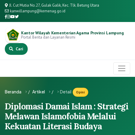
Jl. Cut Mutia No.27, Gulak Galik, Kec. Tlk. Betung Utara
kanwillampung@kemenag.go.id
Kantor Wilayah Kementerian Agama Provinsi Lampung
Portal Berita dan Layanan Resmi
Cari
Beranda
/
Artikel
/
Detail
Opini
Diplomasi Damai Islam : Strategi
Melawan Islamofobia Melalui
Kekuatan Literasi Budaya