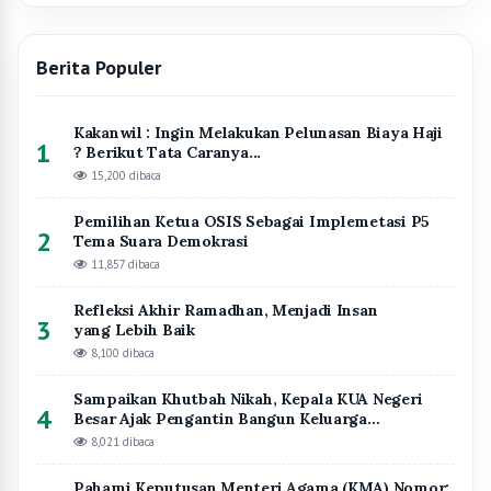
Sampaikan Khutbah Nikah, Kepala KUA Negeri
4
Besar Ajak Pengantin Bangun Keluarga
Berlandaskan Takwa
8,021 dibaca
Pahami Keputusan Menteri Agama (KMA) Nomor:
5
450 Tahun 2024, Nurzaman Hadiri Desiminasi
7,542 dibaca
Kantor Wilayah Kementerian
Agama Provinsi Lampung
Website Resmi Kantor Wilayah Kementerian Agama Provinsi Lampung
Instagram
Facebook
YouTube