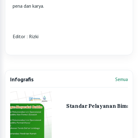
pena dan karya.
Editor : Rizki
Infografis
Semua
Infografis sebelumnya
Infografis
Standar Pelayanan Bimas Kristen
Informasi
Semua