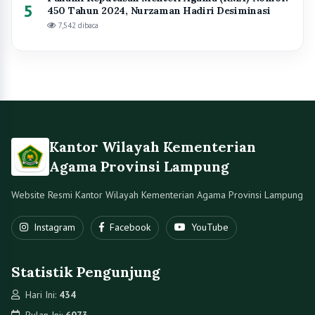
Statistik Pengunjung
Hari Ini:
434
Bulan Ini:
6073
Tahun Ini:
934105
Total:
1406647
Bimas Islam
Kristen
Katolik
Hindu
Buddha
Kontak
Jl. Cut Mutia No.27, Gulak Galik, Kec. Tlk. Betung Utara
kanwillampung@kemenag.go.id
(0721) 481533
6282164502474