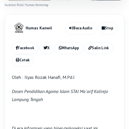
Ilustrasi Rizki Humas Kemenag
Humas Kanwil
Baca Audio
Stop
Facebook
X
WhatsApp
Salin Link
Cetak
Oleh : Ilyas Rozak Hanafi, M.Pd.I
Dosen Pendidikan Agama Islam STAI Ma`arif Kalirejo
Lampung Tengah
Di era informasi yang
hiper-terkoneksi
saat ini,