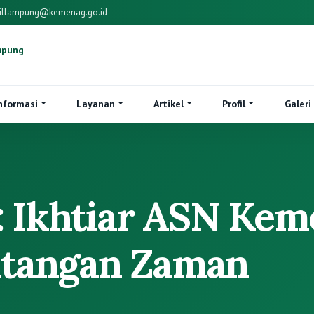
illampung@kemenag.go.id
mpung
nformasi
Layanan
Artikel
Profil
Galeri
a: Ikhtiar ASN Ke
tangan Zaman