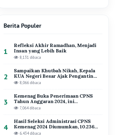
tahapannya
7,064 dibaca
Hasil Seleksi Administrasi CPNS
4
Kemenag 2024 Diumumkan, 10.236
Pelamar Formasi Kanwil Kemenag
6,434 dibaca
Lampung Dinyatakan Lolos Seleksi
13 Pejabat Baru Dilantik di Kanwil
5
Kemenag Lampung, Ini Daftar
Namanya
5,061 dibaca