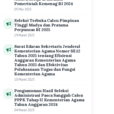
Pengumuman Hasil Seleksi
Administrasi Pasca Sanggah Calon
PPPK Tahap II Kementerian Agama
Tahun Anggaran 2024
04 Maret 2025
Berita Populer
Refleksi Akhir Ramadhan, Menjadi
1
Insan yang Lebih Baik
8,131 dibaca
Sampaikan Khutbah Nikah, Kepala
2
KUA Negeri Besar Ajak Pengantin
Bangun Keluarga Berlandaskan
8,066 dibaca
Takwa
Kemenag Buka Penerimaan CPNS
3
Tahun Anggaran 2024, ini