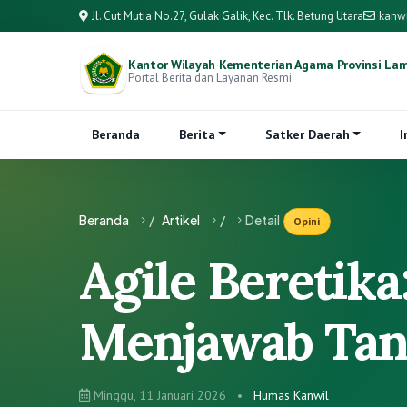
Jl. Cut Mutia No.27, Gulak Galik, Kec. Tlk. Betung Utara
kanw
Kantor Wilayah Kementerian Agama Provinsi La
Portal Berita dan Layanan Resmi
Beranda
Berita
Satker Daerah
I
Beranda
/
Artikel
/
Detail
Opini
Agile Beretik
Menjawab Tan
Minggu, 11 Januari 2026
•
Humas Kanwil