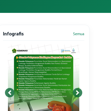
Infografis
Semua
Infografis sebelumnya
Infografis berikutnya
Standar Pelayanan Bimas Kristen
Informasi
Semua
Pengumuman Seleski PPIH Kloter
dan Arab Saudi
25 November 2025