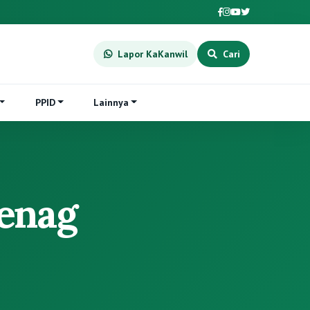
Lapor KaKanwil
Cari
PPID
Lainnya
menag