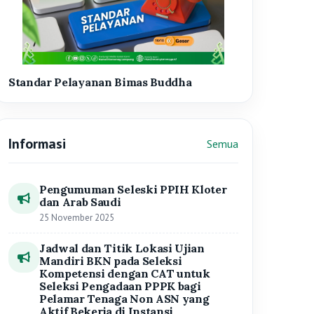
Jadwal dan Titik Lokasi Ujian
Mandiri BKN pada Seleksi
Kompetensi dengan CAT untuk
Seleksi Pengadaan PPPK bagi
Pelamar Tenaga Non ASN yang
Aktif Bekerja di Instansi
Pemerintah Kemenag RI 2024
03 Mei 2025
Seleksi Terbuka Calon Pimpinan
Tinggi Madya dan Pratama
Perpusnas RI 2025
19 Maret 2025
Surat Edaran Sekretaris Jenderal
Kementerian Agama Nomor SE.12
Tahun 2025 tentang Efisiensi
Anggaran Kementerian Agama
Tahun 2025 dan Efektivitas
Pelaksanaan Tugas dan Fungsi
Kementerian Agama
10 Maret 2025