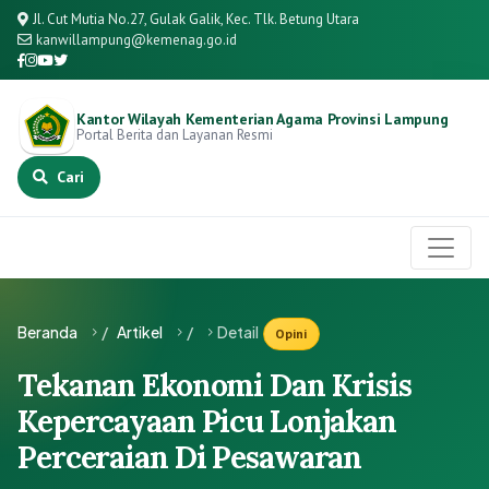
Jl. Cut Mutia No.27, Gulak Galik, Kec. Tlk. Betung Utara
kanwillampung@kemenag.go.id
Kantor Wilayah Kementerian Agama Provinsi Lampung
Portal Berita dan Layanan Resmi
Cari
Beranda
/
Artikel
/
Detail
Opini
Tekanan Ekonomi Dan Krisis
Kepercayaan Picu Lonjakan
Perceraian Di Pesawaran